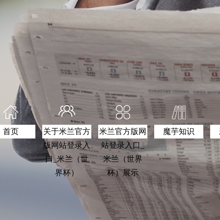
首页
关于米兰官方
米兰官方版网
魔芋知识
版网站登录入
站登录入口_
口_米兰（世
米兰（世界
界杯）
杯）展示