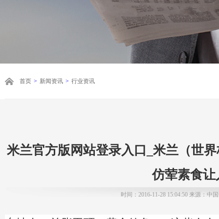
首页
>
新闻资讯
>
行业资讯
米兰官方版网站登录入口_米兰（世界
仿荤素食让
时间：2016-11-28 15:04:50 