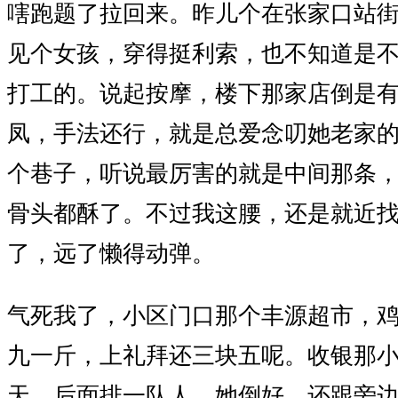
嗐跑题了拉回来。昨儿个在张家口站
见个女孩，穿得挺利索，也不知道是
打工的。说起按摩，楼下那家店倒是
凤，手法还行，就是总爱念叨她老家
个巷子，听说最厉害的就是中间那条
骨头都酥了。不过我这腰，还是就近
了，远了懒得动弹。
气死我了，小区门口那个丰源超市，
九一斤，上礼拜还三块五呢。收银那
天，后面排一队人，她倒好，还跟旁