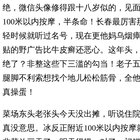
绝，微信头像修得跟十八岁似的，见
100米以内按摩，半条命！长春最厉
轻时候就听过名号，现在更他妈乌烟
贴的野广告比牛皮癣还恶心。这年头
绝了？非整这些下三滥的勾当！老子
腿脚不利索想找个地儿松松筋骨，全
真操蛋！
菜场东头老张头今天没出摊，听说住
真没意思。冰反正附近100米以内按