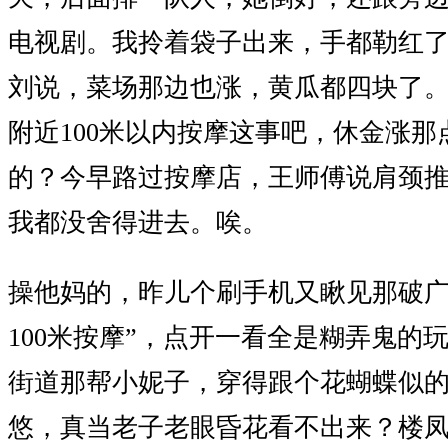
电视剧。我拎着袋子出来，手都勒红
刘说，菜场那边也涨，黄瓜都四块了
附近100米以内按摩这事吧，休金涨那
的？今早路过按摩店，王师傅说肩颈
我都没舍得进去。唉。
操他妈的，昨儿个刷手机又瞅见那破广
100米按摩”，点开一看全是糊弄鬼的
街道那帮小妮子，穿得跟个花蝴蝶似
悠，真当老子老眼昏花看不出来？楼