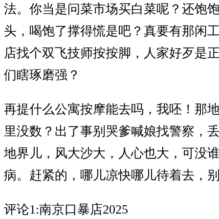
法。你当是问菜市场买白菜呢？还饱
头，喝饱了撑得慌是吧？真要有那闲
店找个双飞技师按按脚，人家好歹是
们瞎琢磨强？
再提什么公寓按摩能去吗，我呸！那
里没数？出了事别哭爹喊娘找警察，
地界儿，风大沙大，人心也大，可没
病。赶紧的，哪儿凉快哪儿待着去，
评论1:南京口暴店2025