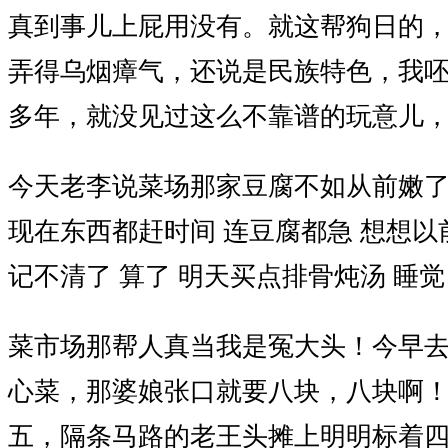
真到事儿上屁用没有。就这帮狗日的
弄得乌烟瘴气，还说是民族特色，我
多年，就没见过这么不靠谱的玩意儿
今天老李说菜场那家豆腐不如从前嫩了
现在东西都赶时间 连豆腐都急 想想
记不清了 算了 明天买点排骨炖汤 睡觉
菜市场那帮人真当我是冤大头！今早
心菜，那婆娘张口就要八块，八块啊
五，隔条马路的老王头摊上明明标着