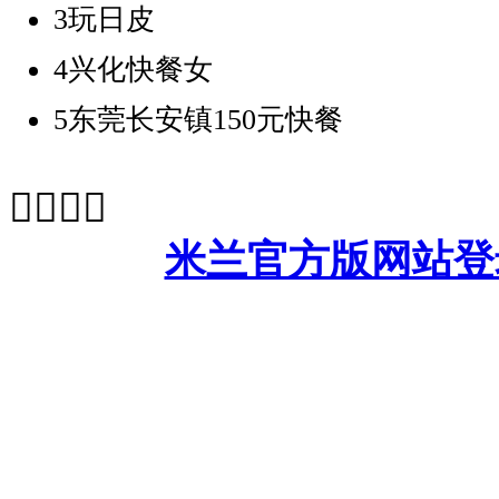
3
玩日皮
4
兴化快餐女
5
东莞长安镇150元快餐




米兰官方版网站登