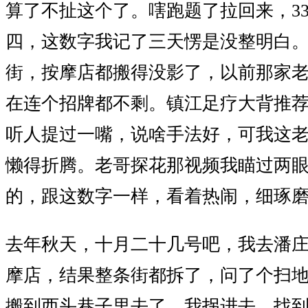
算了不扯这个了。嗐跑题了拉回来，335
四，这数字我记了三天愣是没整明白
街，按摩店都搬得没影了，以前那家
在连个招牌都不剩。镇江足疗大背推
听人提过一嘴，说啥手法好，可我这
懒得折腾。老哥探花那视频我瞄过两
的，跟这数字一样，看着热闹，细琢
去年秋天，十月二十几号吧，我去潘
摩店，结果整条街都拆了，问了个扫
搬到西头巷子里去了。我拐进去，找到