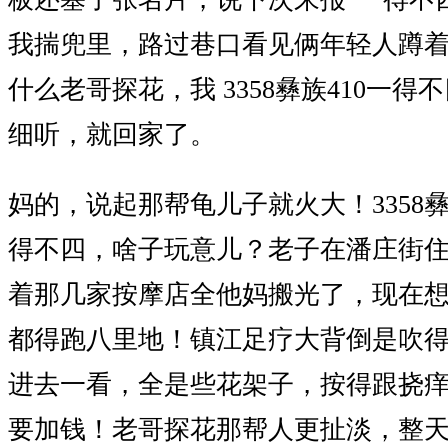
我揣兜里，路过巷口看见俩年轻人蹲
什么老哥探花，我 3358彝族410一
细听，就回家了。
妈的，说起那帮龟儿子就火大！3358彝
得不四，啥子玩意儿？老子在潘庄街
着那几家按摩店全他妈搬光了，现在
都得跑八里地！镇江足疗大背倒是吹
进去一看，全是些花架子，按得跟挠
要加钱！老哥探花那帮人更扯淡，整