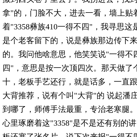
拿"的，门脸不大，进去一看，墙上贴
着"3358彝族410一得不四"，我寻思
是个老客留下的，说是彝族那边传下
的。我问他啥意思，他笑笑说"一得不四
四"，意思是按一次顶四次。那天做了
十，老板手艺还行，就是话多，一直
大背推荐，说有个叫"大背"的 说起潘
到哪了，师傅手法最重，专治老寒腿
心里琢磨着这"3358"是不是还有别的
板还塞了张名片，说下次来报"一得不