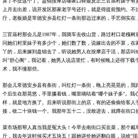
算了不扯这个了。盘锦按摩店哪家口碑最反正三官庙村妹子有
上月去出差，说开发区那家老字号还行，就是得提前预约。不
疗，老板娘是常德安乡县红灯一条街那边过来的，手艺倒实在
三官庙村那会儿是1987年，我骑车去收山货，路过村口老槐
问她们村里妹子有多少个，她们数了数，说嫁出去的不算，在
丫的，后来嫁到盘锦去了，听说她男人在按摩店干活，那店叫
叫"舒心阁"，我记着，她男人说店里忙，有时候晚上还得下载
术，我不懂那些。
那会儿常德安乡县有条街，叫红灯一条街，晚上亮晃晃的，我
个后生在那晃悠，手里攥着钱，嘴里嘀咕着"哪个妹子多"。我
样，就是地方换了。后来听说那街上的店，有的还偷偷给客人
接，收二十块钱一个。我那年五十二，没敢进去，就蹲在街口
菜市场那帮人真当我是冤大头！今早去南街口买韭菜，那个戴
斤，我去年这时候买才五块五！跟她讲价她还翻白眼，说啥"现