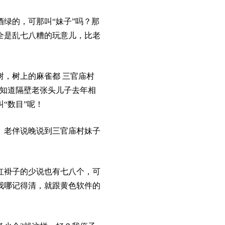
绿的，可那叫“妹子”吗？那
全是乱七八糟的玩意儿，比老
，树上的麻雀都 三官庙村
就知道隔壁老张头儿子去年相
“数目”呢！
。老伴说晚说到三官庙村妹子
红褂子的少说也有七八个，可
我哪记得清，就跟黄色软件的