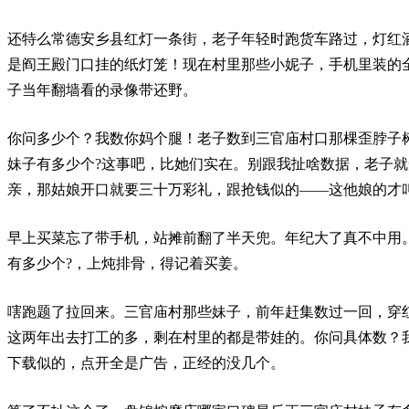
还特么常德安乡县红灯一条街，老子年轻时跑货车路过，灯红酒
是阎王殿门口挂的纸灯笼！现在村里那些小妮子，手机里装的
子当年翻墙看的录像带还野。
你问多少个？我数你妈个腿！老子数到三官庙村口那棵歪脖子树
妹子有多少个?这事吧，比她们实在。别跟我扯啥数据，老子
亲，那姑娘开口就要三十万彩礼，跟抢钱似的——这他娘的才叫
早上买菜忘了带手机，站摊前翻了半天兜。年纪大了真不中用
有多少个?，上炖排骨，得记着买姜。
嗐跑题了拉回来。三官庙村那些妹子，前年赶集数过一回，穿
这两年出去打工的多，剩在村里的都是带娃的。你问具体数？
下载似的，点开全是广告，正经的没几个。