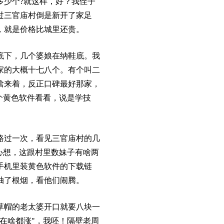
多少个?就这样，好？我侄子
过三官庙村倒是新开了家足
，就是价格比城里还贵。
树底下，几个婆娘在纳鞋底。我
家的大概十七八个。有个叫二
啥来着，反正口碑最好那家，
个黄色软件看看，说是学技
路过一次，看见三官庙村的几
心想，这跟村里数妹子有啥两
手机里装黄色软件的下载链
抽了根烟，看他们闹腾。
草帽的老太婆开口就要八块一
在啥都涨"，我呸！隔壁老周