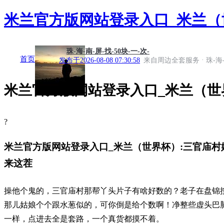
米兰官方版网站登录入口_米兰（
珠-海-南-屏-找-50块-一-次-
首页
·
发布于
2026-08-08 07:30:58
来自周边全套服务
珠-海
米兰官方版网站登录入口_米兰（世
?
米兰官方版网站登录入口_米兰（世界杯）:三官庙村
来这茬
操他个鬼的，三官庙村那帮丫头片子有啥好数的？老子在盘锦
那儿姑娘个个跟水葱似的，可你倒是给个数啊！净整些虚头巴
一样，点进去全是套路，一个真货都摸不着。