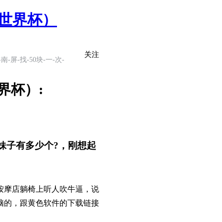
世界杯）
关注
-南-屏-找-50块-一-次-
界杯）:
妹子有多少个?，刚想起
按摩店躺椅上听人吹牛逼，说
脑的，跟黄色软件的下载链接